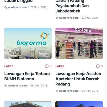
Lubuk Linggau
Daerah Padang
Payakumbuh Dan
By
apotekers.com
21 Nov, 2016
•
Jabodetabek
By
apotekers.com
07 Nov, 2016
•
Loker
Loker
0
0
Lowongan Kerja Terbaru
Lowongan Kerja Asisten
BUMN Biofarma
Apoteker Untuk Daerah
Padang
By
apotekers.com
05 Nov, 2016
•
By
apotekers.com
04 Nov, 2016
•