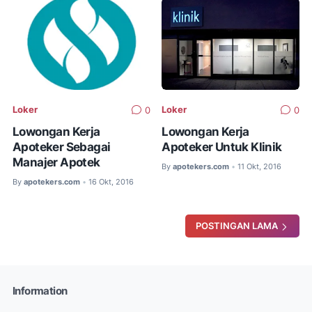
Loker
Loker
0
0
Lowongan Kerja
Lowongan Kerja
Apoteker Sebagai
Apoteker Untuk Klinik
Manajer Apotek
By
apotekers.com
11 Okt, 2016
•
By
apotekers.com
16 Okt, 2016
•
POSTINGAN LAMA
Information