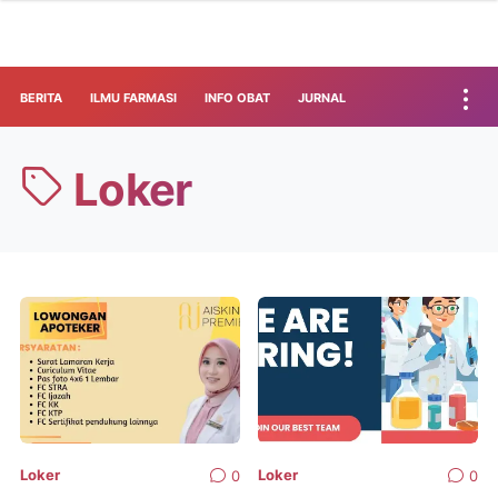
BERITA
ILMU FARMASI
INFO OBAT
JURNAL
Loker
Loker
Loker
0
0