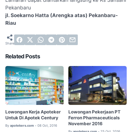
Lamaran dapat diantarkan langsung ke Rs Sansani
Pekanbaru
jl. Soekarno Hatta (Arengka atas) Pekanbaru-
Riau
Related Posts
Lowongan Kerja Apoteker
Lowongan Pekerjaan PT
Untuk Di Apotek Century
Ferron Pharmaceuticals
November 2016
By
apotekers.com
08 Oct, 2016
•
By
apotekers.com
25 Oct, 2016
•