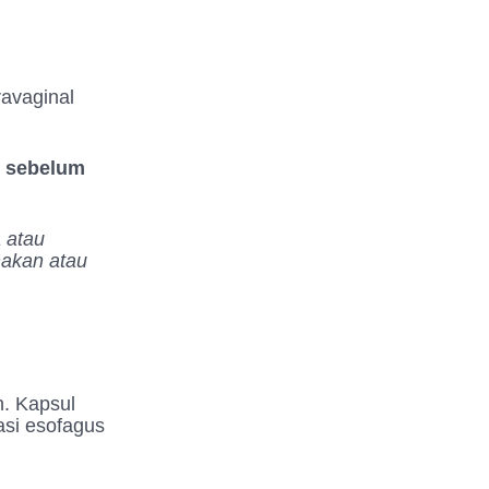
ravaginal
a
sebelum
 atau
nakan atau
. Kapsul
asi esofagus