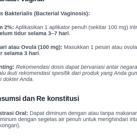
is Bakterialis (Bacterial Vaginosis):
m 2%:
Aplikasikan 1 aplikator penuh (sekitar 100 mg) int
elum tidur selama 3–7 hari
.
ari atau Ovula (100 mg):
Masukkan 1 pesari atau ovul
ur selama 3 hari
.
nting:
Rekomendasi dosis dapat bervariasi antar negara
alu ikuti rekomendasi spesifik dari produk yang Anda gu
ri dokter Anda.
sumsi dan Re konstitusi
trasi Oral:
Dapat diminum dengan atau tanpa makanan
iminum dengan segelas air penuh untuk menghindari irit
kongan).