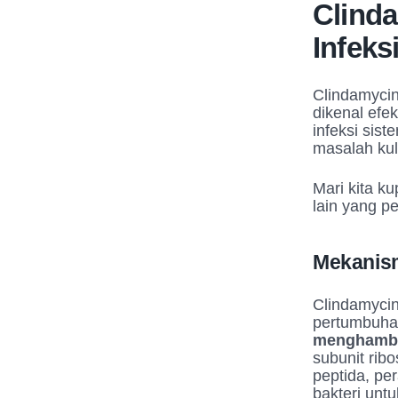
Clind
Infeks
Clindamycin
dikenal efek
infeksi sis
masalah kuli
Mari kita k
lain yang pe
Mekanism
Clindamycin
pertumbuhan
menghambat
subunit rib
peptida, pe
bakteri unt