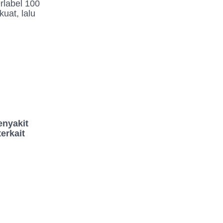
rlabel 100
uat, lalu
enyakit
terkait