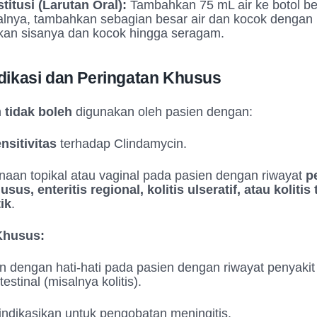
titusi (Larutan Oral):
Tambahkan 75 mL air ke botol be
lnya, tambahkan sebagian besar air dan kocok dengan k
an sisanya dan kocok hingga seragam.
dikasi dan Peringatan Khusus
n
tidak boleh
digunakan oleh pasien dengan:
nsitivitas
terhadap Clindamycin.
aan topikal atau vaginal pada pasien dengan riwayat
p
sus, enteritis regional, kolitis ulseratif, atau kolitis 
ik
.
Khusus:
 dengan hati-hati pada pasien dengan riwayat penyakit
testinal (misalnya kolitis).
iindikasikan untuk pengobatan meningitis.