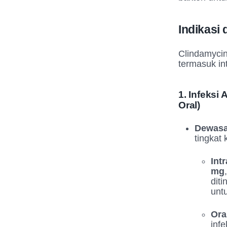
Indikasi
Clindamycin
termasuk int
1. Infeksi
Oral)
Dewasa 
tingkat
Int
mg
dit
unt
Ora
infe