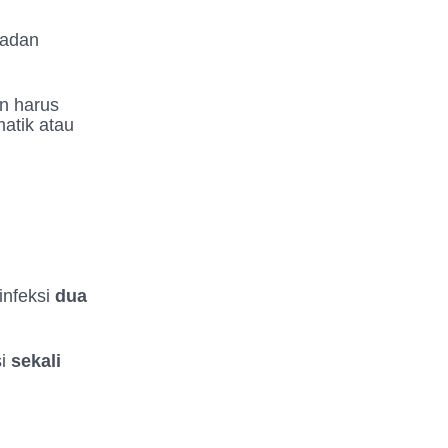
badan
an harus
atik atau
infeksi
dua
si
sekali