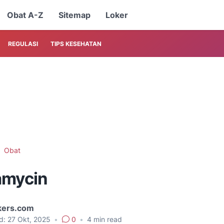
Obat A-Z
Sitemap
Loker
REGULASI
TIPS KESEHATAN
Obat
amycin
kers.com
d:
27 Okt, 2025
•
0
•
4
min read