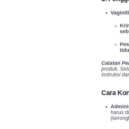
Vaginit
Kri
seb
Pes
tid
Catatan Pe
produk. Sel
instruksi da
Cara Kon
Adminis
harus d
(kerong