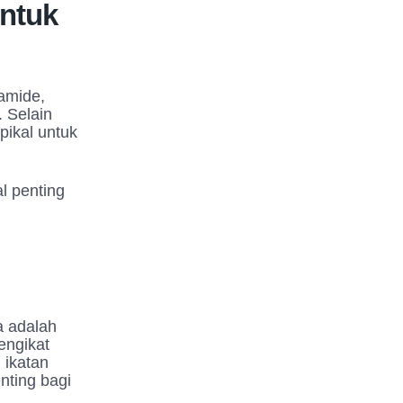
untuk
amide,
. Selain
pikal untuk
l penting
a adalah
engikat
 ikatan
nting bagi