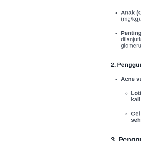
Anak (O
(mg/kg),
Penting
dilanju
glomerul
2. Penggun
Acne vu
Lot
kali
Gel
seh
3. Pengg