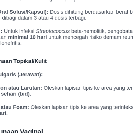
ral Solusi/Kapsul):
Dosis dihitung berdasarkan berat 
 dibagi dalam 3 atau 4 dosis terbagi.
:
Untuk infeksi
Streptococcus
beta
-hemolitik, pengobat
tkan
minimal 10 hari
untuk mencegah risiko demam reum
onefritis.
aan Topikal/Kulit
lgaris (Jerawat):
ion atau Larutan:
Oleskan lapisan tipis ke area yang ter
 sehari (bid)
.
 atau Foam:
Oleskan lapisan tipis ke area yang terinfek
ari
.
unaan Vaginal