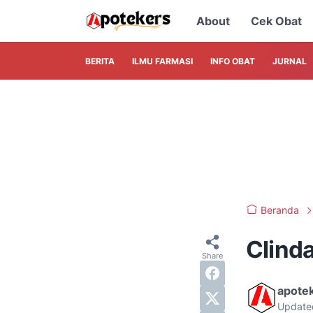
About
Cek Obat
BERITA
ILMU FARMASI
INFO OBAT
JURNAL
Beranda
Clind
apote
Update