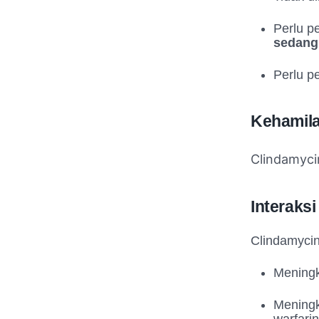
Perlu p
sedang
Perlu p
Kehamila
Clindamyci
Interaks
Clindamycin
Meningk
Meningk