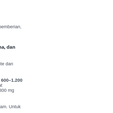
 pemberian,
na, dan
ute dan
a
600–1.200
at
.800 mg
jam. Untuk