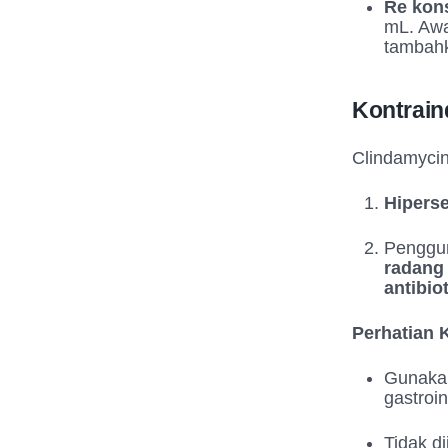
Re kons
mL. Awa
tambahk
Kontrain
Clindamyci
Hiperse
Penggun
radang u
antibiot
Perhatian 
Gunakan
gastroin
Tidak d