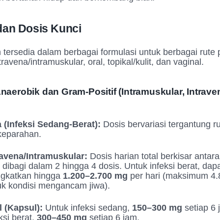
 dan Dosis Kunci
 tersedia dalam berbagai formulasi untuk berbagai rute
ravena/intramuskular, oral, topikal/kulit, dan vaginal.
 Anaerobik dan Gram-Positif (Intramuskular, Intrave
(Infeksi Sedang-Berat):
Dosis bervariasi tergantung r
 keparahan.
ravena/Intramuskular:
Dosis harian total berkisar antar
, dibagi dalam 2 hingga 4 dosis. Untuk infeksi berat, dap
ingkatkan hingga
1.200–2.700 mg
per hari (maksimum 4
uk kondisi mengancam jiwa).
l (Kapsul):
Untuk infeksi sedang,
150–300 mg
setiap 6 
ksi berat,
300–450 mg
setiap 6 jam.