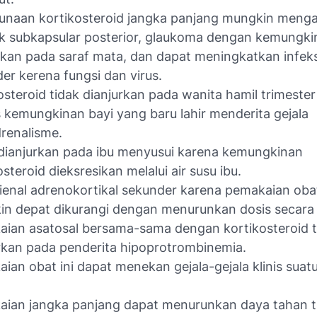
unaan kortikosteroid jangka panjang mungkin meng
k subkapsular posterior, glaukoma dengan kemungki
kan pada saraf mata, dan dapat meningkatkan infeks
er kerena fungsi dan virus.
osteroid tidak dianjurkan pada wanita hamil trimeste
 kemungkinan bayi yang baru lahir menderita gejala
renalisme.
dianjurkan pada ibu menyusui karena kemungkinan
osteroid dieksresikan melalui air susu ibu.
sienal adrenokortikal sekunder karena pemakaian obat
n depat dikurangi dengan menurunkan dosis secara
ian asatosal bersama-sama dengan kortikosteroid t
rkan pada penderita hipoprotrombinemia.
ian obat ini dapat menekan gejala-gejala klinis suat
i
aian jangka panjang dapat menurunkan daya tahan 