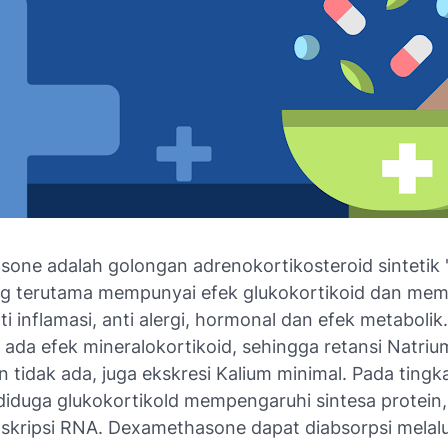
one adalah golongan adrenokortikosteroid sintetik 
ng terutama mempunyai efek glukokortikoid dan me
nti inflamasi, anti alergi, hormonal dan efek metabolik
k ada efek mineralokortikoid, sehingga retansi Natriu
 tidak ada, juga ekskresi Kalium minimal. Pada tingk
 diduga glukokortikold mempengaruhi sintesa protein
nskripsi RNA. Dexamethasone dapat diabsorpsi melalu