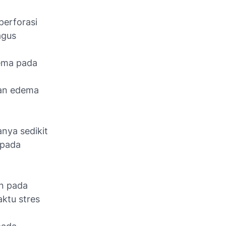
erforasi
agus
tema pada
gan edema
anya sedikit
 pada
an pada
ktu stres