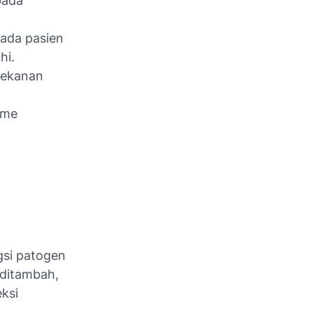
pada
Pada pasien
hi.
tekanan
sme
ngsi patogen
u ditambah,
ksi