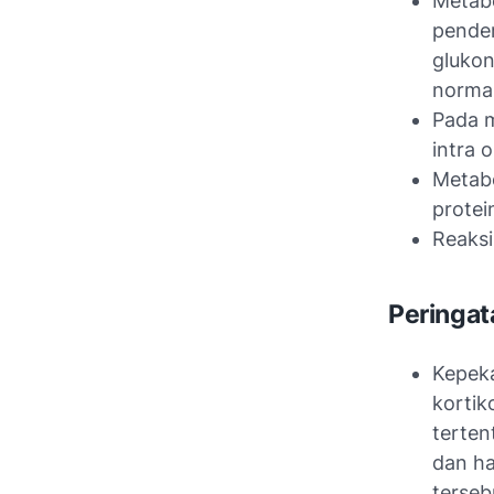
Metabo
pende
glukon
normal
Pada m
intra 
Metabo
protei
Reaksi 
Peringat
Kepeka
kortik
terten
dan ha
terseb