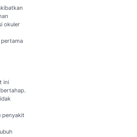
akibatkan
nan
i okuler
r pertama
 ini
 bertahap.
idak
u penyakit
tubuh