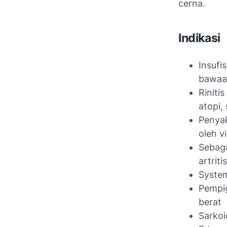
cerna.
Indikasi
Insufi
bawaan
Riniti
atopi,
Penyak
oleh v
Sebaga
artriti
System
Pempig
berat
Sarkoi