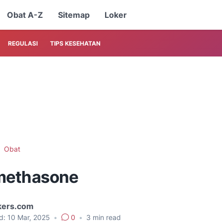
Obat A-Z
Sitemap
Loker
REGULASI
TIPS KESEHATAN
Obat
methasone
kers.com
d:
10 Mar, 2025
•
0
•
3
min read