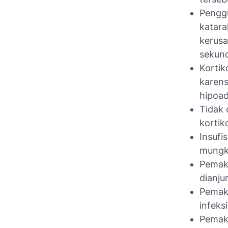
Pengg
katara
kerusa
sekund
Kortik
karens
hipoad
Tidak 
kortik
Insufi
mungki
Pemaka
dianju
Pemaka
infeks
Pemak