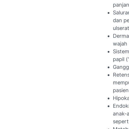
panjan
Salura
dan pe
ulserat
Dermat
wajah
Sistem
papil 
Ganggu
Retens
mempun
pasien
Hipoka
Endokr
anak-a
seper