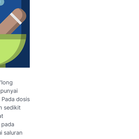
"long
mpunyai
. Pada dosis
m sedikit
at
, pada
i saluran