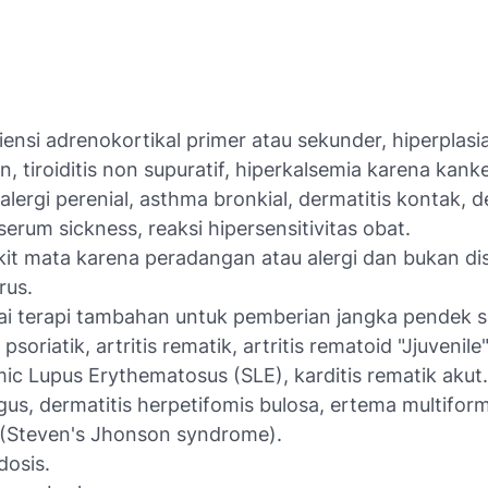
siensi adrenokortikal primer atau sekunder, hiperplasi
, tiroiditis non supuratif, hiperkalsemia karena kank
s alergi perenial, asthma bronkial, dermatitis kontak, d
 serum sickness, reaksi hipersensitivitas obat.
it mata karena peradangan atau alergi dan bukan d
irus.
i terapi tambahan untuk pemberian jangka pendek s
s psoriatik, artritis rematik, artritis rematoid "Jjuvenile
ic Lupus Erythematosus (SLE), karditis rematik akut
us, dermatitis herpetifomis bulosa, ertema multifor
 (Steven's Jhonson syndrome).
dosis.