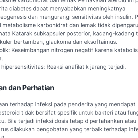
lisme karbohidrat dan lemak Pemakaian ateroid ini 
rita diabetes dapat menyababkan meningkatnya
eogenesis dan mengurangi sensitivitas oleh insulin. 
 metabolisme karbohidrat dan lemak tidak dipengaru
ata Katarak subkapsuler posterior, kadang-kadang 
okuler bertambah, glaukoma dan eksoftaimus.
lik: Keseimbangan nitrogen negatif karena kataboli
n.
hipersensitivitas: Reaksi anafilatik jarang terjadi.
an dan Perhatian
an terhadap infeksi pada penderita yang mendapat
osteroid tidak bersifat spesifik untuk bakteri atau fu
tu. Bila terjadi infeksi dosis tetap dipertahankan ata
rus dilakukan pengobatan yang terbaik terhadap infe
ut.