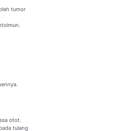
oleh tumor
 otoimun.
onennya.
ssa otot.
 pada tulang