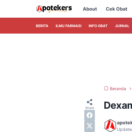
About
Cek Obat
BERITA
ILMU FARMASI
INFO OBAT
JURNAL
Beranda
Dexa
apote
Update