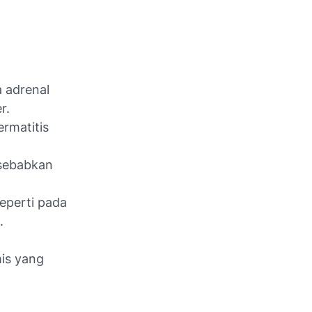
a adrenal
er.
ermatitis
isebabkan
eperti pada
".
.
mis yang