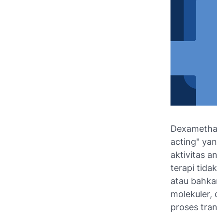
Dexamethas
acting" ya
aktivitas a
terapi tida
atau bahkan
molekuler,
proses tra