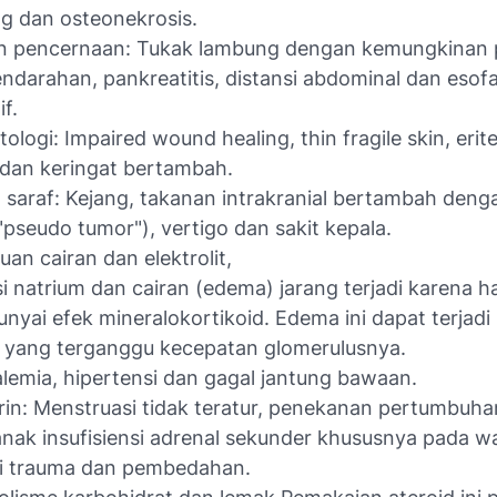
g dan osteonekrosis.
n pencernaan: Tukak lambung dengan kemungkinan p
ndarahan, pankreatitis, distansi abdominal dan esof
if.
ologi: Impaired wound healing, thin fragile skin, eri
 dan keringat bertambah.
 saraf: Kejang, takanan intrakranial bertambah den
("pseudo tumor"), vertigo dan sakit kepala.
an cairan dan elektrolit,
i natrium dan cairan (edema) jarang terjadi karena h
yai efek mineralokortikoid. Edema ini dapat terjadi
 yang terganggu kecepatan glomerulusnya.
lemia, hipertensi dan gagal jantung bawaan.
in: Menstruasi tidak teratur, penekanan pertumbuh
nak insufisiensi adrenal sekunder khususnya pada wa
ti trauma dan pembedahan.