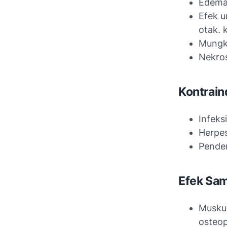
Edema
Efek u
otak. 
Mungki
Nekros
Kontrain
Infeks
Herpes
Pender
Efek Sa
Muskul
osteop