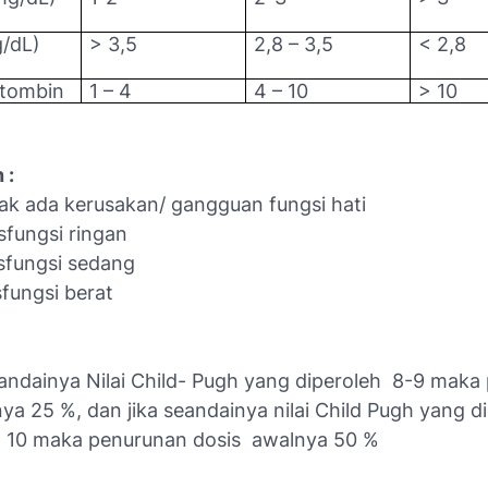
g/dL)
> 3,5
2,8 – 3,5
< 2,8
otombin
1 – 4
4 – 10
> 10
 :
dak ada kerusakan/ gangguan fungsi hati
sfungsi ringan
isfungsi sedang
sfungsi berat
eandainya Nilai Child- Pugh yang diperoleh 8-9 maka
ya 25 %, dan jika seandainya nilai Child Pugh yang d
 10 maka penurunan dosis awalnya 50 %