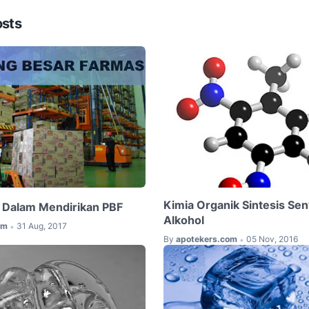
osts
Kimia Organik Sintesis Se
 Dalam Mendirikan PBF
Alkohol
om
31 Aug, 2017
•
By
apotekers.com
05 Nov, 2016
•