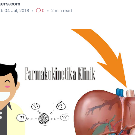
kers.com
d:
04 Jul, 2018
•
0
•
2
min read