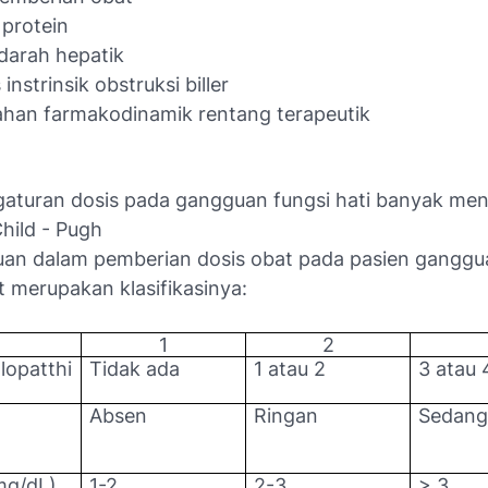
 protein
 darah hepatik
 instrinsik obstruksi biller
han farmakodinamik rentang terapeutik
aturan dosis pada gangguan fungsi hati banyak m
Child - Pugh
uan dalam pemberian dosis obat pada pasien ganggu
ut merupakan klasifikasinya:
1
2
lopatthi
Tidak ada
1 atau 2
3 atau 
Absen
Ringan
Sedan
(mg/dL)
1-2
2-3
> 3