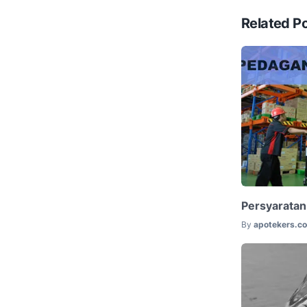
Related P
Persyaratan
By
apotekers.c