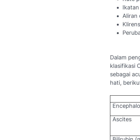
Ikatan
Aliran
Klirens
Peruba
Dalam peng
klasifikasi 
sebagai ac
hati, berik
Encephalo
Ascites
Bilirubin 