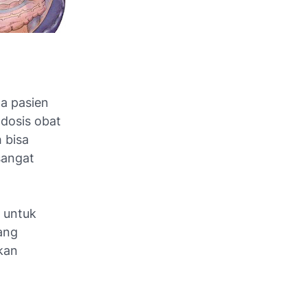
a pasien
 dosis obat
 bisa
sangat
 untuk
ang
kan