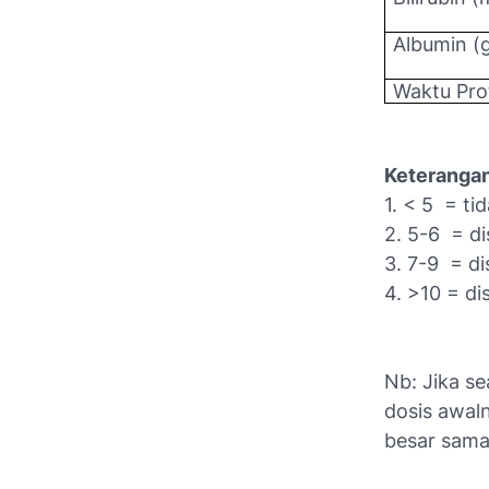
Albumin (
Waktu Pr
Keterangan
1. < 5 = ti
2. 5-6 = di
3. 7-9 = d
4. >10 = di
Nb: Jika s
dosis awaln
besar sama