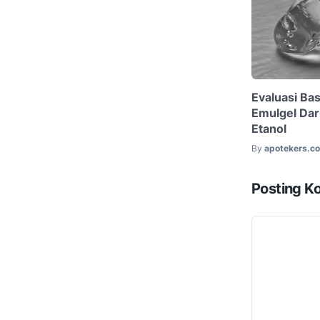
Evaluasi Ba
Emulgel Dari
Etanol
By
apotekers.c
Posting K