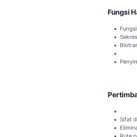
Fungsi H
Fungsi
Sekres
Biotra
Penyim
Pertimba
Sifat 
Elimin
Rute 