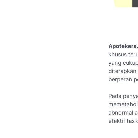
Apotekers
khusus ter
yang cukup 
diterapkan 
berperan p
Pada penya
memetaboli
abnormal 
efektifitas 