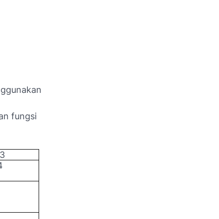
enggunakan
an fungsi
3
4
g