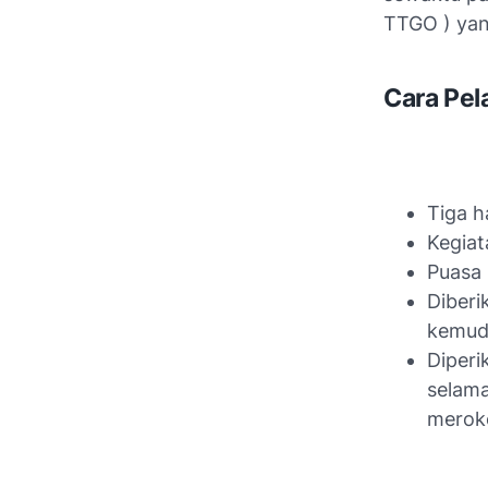
TTGO ) yan
Cara Pel
Tiga h
Kegiat
Puasa 
Diberi
kemudi
Diperi
selama
merok