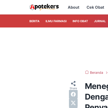
About
Cek Obat
BERITA
ILMU FARMASI
INFO OBAT
JURNAL
Beranda
Meneg
Denga
Penyak