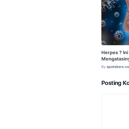
Herpes ? In
Mengatasin
By
apotekers.c
Posting K