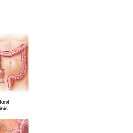
kasi
inis