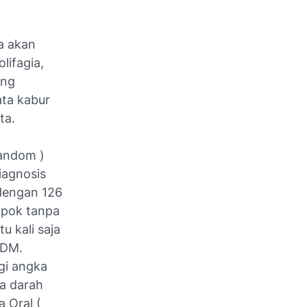
a akan
lifagia,
ang
ata kabur
ta.
random )
iagnosis
 dengan 126
mpok tanpa
u kali saja
 DM.
gi angka
a darah
a Oral (