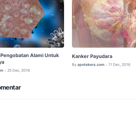
i Pengobatan Alami Untuk
Kanker Payudara
ya
By
apotekers.com
11 Dec, 2016
•
om
25 Dec, 2016
•
omentar