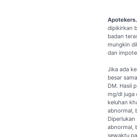
Apotekers
dipikirkan 
badan tera
mungkin di
dan impoten
Jika ada k
besar sama
DM. Hasil 
mg/dl juga
keluhan kha
abnormal, 
Diperlukan
abnormal, 
sewaktu pad