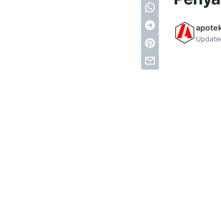
apote
Update