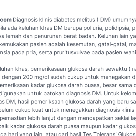
.com
Diagnosis klinis diabetes melitus ( DM) umumny
bila ada keluhan khas DM berupa poliuria, polidipsia, po
sa lemah dan penurunan berat badan. Keluhan lain y
kemukakan pasien adalah kesemutan, gatal-gatal, m
sia pada pria, serta pruritusvulvae pada pasien wani
eluhan khas, pemerikasaan glukosa darah sewaktu ( 
 dengan 200 mg/dl sudah cukup untuk menegakan d
pemeriksaan kadar glukosa darah puasa, besar sama
 digunakan untuk patokan diagnosis DM. Untuk kelo
s DM, hasil pemeriksaan glukosa darah yang baru sat
belum cukup kuat untuk menegakkan diagnosis klinis
 pemastian lebih lanjut dengan mendapatkan seklai la
baik kadar glukosa darah puasa maupun kadar glukos
a hari yang lain, atau dari hasil Tes Toleransi Glukos