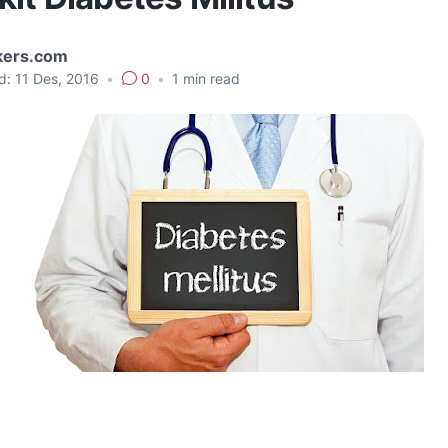
kers.com
d:
11 Des, 2016
•
0
•
1
min read