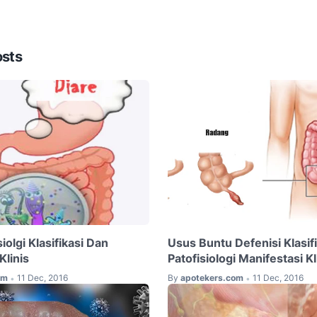
osts
iolgi Klasifikasi Dan
Usus Buntu Defenisi Klasifi
Klinis
Patofisiologi Manifestasi Kl
om
11 Dec, 2016
By
apotekers.com
11 Dec, 2016
•
•