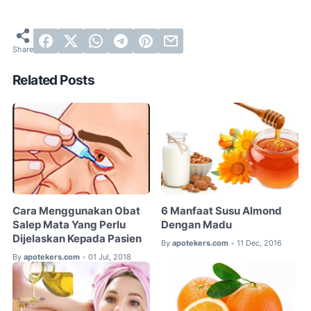
Related Posts
Cara Menggunakan Obat
6 Manfaat Susu Almond
Salep Mata Yang Perlu
Dengan Madu
Dijelaskan Kepada Pasien
By
apotekers.com
11 Dec, 2016
•
By
apotekers.com
01 Jul, 2018
•