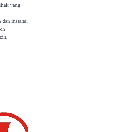
pihak yang
 dan instansi
leh
zin.