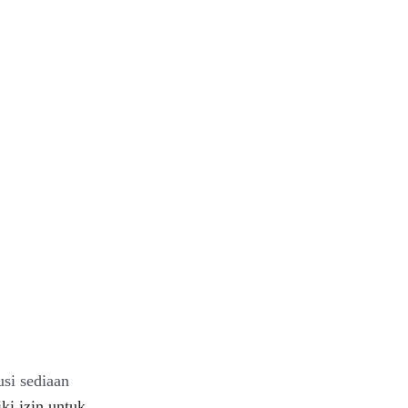
usi sediaan
ki izin untuk