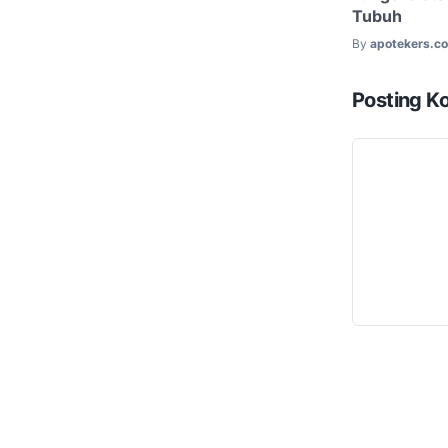
Tubuh
By
apotekers.c
Posting K