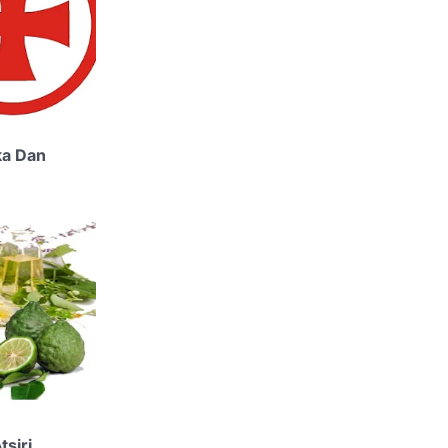
ka Dan
tsiri