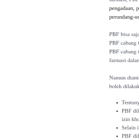
pengadaan, p
perundang-un
PBF bisa saj
PBF cabang t
PBF cabang t
farmasi dalam
Namun dianta
boleh dilaku
Tentuny
PBF dil
izin kh
Selain 
PBF di