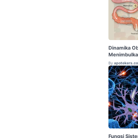
Dinamika O
Menimbulka
By
apotekers.c
Fungsi Sist