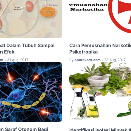
bat Dalam Tubuh Sampai
Cara Pemusnahan Narkoti
n Efek
Psikotropika
om
31 Aug, 2017
By
apotekers.com
31 Aug, 2017
•
•
em Saraf Otonom Bagi
Identifikasi Isolasi Minyak A