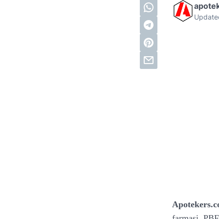
apote
Update
Apotekers.
farmasi, PB