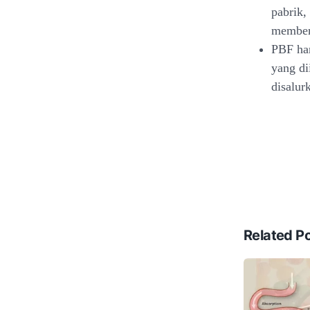
pabrik,
memberi
PBF han
yang di
disalur
Related P