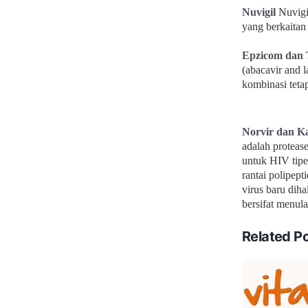
Nuvigil
Nuvigi
yang
berkaitan
Epzicom dan 
(abacavir and l
kombinasi teta
Norvir dan K
adalah proteas
untuk HIV
tip
rantai polipep
virus baru dih
bersifat menula
Related P