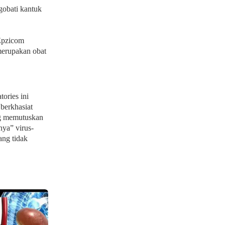
gobati kantuk
Epzicom
merupakan obat
ories ini
 berkhasiat
ng memutuskan
nya” virus-
ang tidak