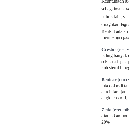
Keuntungan lua
sebagaimana y
pabrik
lain, sa
diragukan lagi
Berikut adalah
membanjiri pas
Crestor
(rosuv
paling banyak
sekitar 21 juta
kolesterol
hing
.
Benicar
(olme
juta dolar di t
dan infark jan
angiotensin II,
Zetia
(ezetimi
digunakan
untu
20%