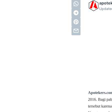
apote
Update
Apotekers.c
2016. Bagi pab
tersebut karen