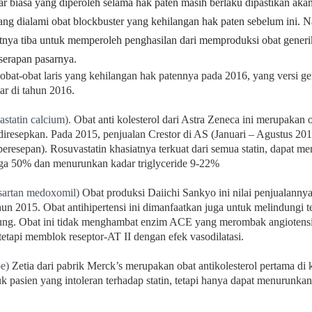
r biasa
yang diperoleh selama hak paten
masih berlaku dipastikan aka
ang dialami
obat blockbuster yang kehilangan hak
paten sebelum ini. 
atnya tiba untuk memperoleh
penghasilan dari memproduksi obat
generi
serapan pasarnya.
 obat-obat laris yang kehilangan hak patennya pada 2016, yang versi g
ar di tahun 2016.
astatin calcium).
Obat anti kolesterol dari Astra Zeneca ini
merupakan o
diresepkan. Pada 2015, penjualan Crestor di AS
(Januari – Agustus 2015
peresepan). Rosuvastatin khasiatnya terkuat dari
semua statin, dapat m
ga 50% dan menurunkan kadar triglyceride
9-22%
sartan medoxomil)
Obat produksi Daiichi Sankyo ini nilai penjualanny
ahun 2015.
Obat antihipertensi ini dimanfaatkan juga untuk
melindungi t
tung. Obat
ini tidak menghambat enzim ACE yang merombak
angiotens
 tetapi memblok
reseptor-AT II dengan efek vasodilatasi.
be)
Zetia dari pabrik Merck’s merupakan obat
antikolesterol pertama di
k pasien yang intoleran terhadap statin, tetapi
hanya dapat menurunkan 