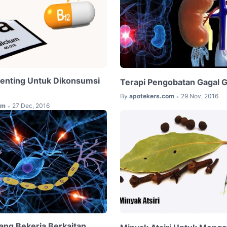
 Penting Untuk Dikonsumsi
Terapi Pengobatan Gagal Gi
By
apotekers.com
29 Nov, 2016
•
om
27 Dec, 2016
•
ang Bekerja Berkaitan