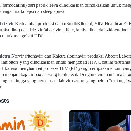
l (armodafinil) dari pabrik Teva diindikasikan
diindikasikan untuk men
 dengan narkolepsi dan sleep apnea
Trizivir
Kedua obat produksi GlaxoSmithKlineini, ViiV
Healthcare’s 
amivudine) dan Trizivir (abacavir sulfate, lamivudine, dan
zidovudine 
p
untuk mengobati HIV.
aletra
Norvir (ritonavir) dan Kaletra (lopinavir) produksi
Abbott Laborat
e
inhibitors yang diindikasikan untuk mengobati
HIV. Obat ini terutama
e-1 karena menghambat protease HIV (P1) yang merupakan enzim ya
tida menjadi bagian-bagian yang lebih kecil. Dengan demikian “ matang
alangi sehingga yang beredar adalah virus-virus yang belum “matang” y
r
osts