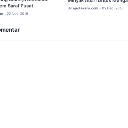
Minyak Atsiri Untuk Mengat
em Saraf Pusat
By
apotekers.com
09 Dec, 2016
•
om
22 Nov, 2016
•
omentar