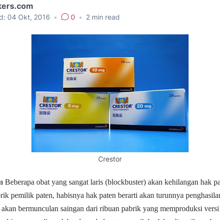
kers.com
d:
04 Okt, 2016
•
0
•
2
min read
Crestor
om
Beberapa obat yang sangat laris
(blockbuster) akan kehilangan hak
p
rik
pemilik paten, habisnya hak paten
berarti akan turunnya penghasila
a akan
bermunculan saingan dari ribuan
pabrik yang memproduksi versi