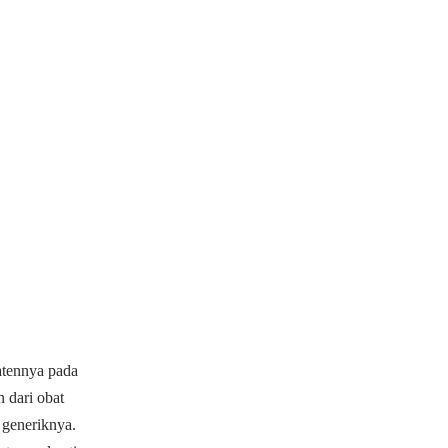
atennya pada
n
dari obat
generiknya.