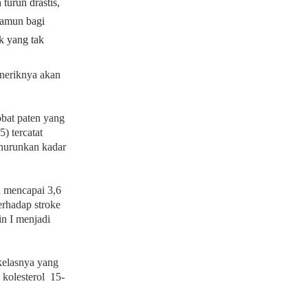
n turun
drastis,
Namun bagi
k yang tak
eneriknya akan
bat paten yang
) tercatat
enurunkan kadar
a
mencapai 3,6
erhadap stroke
in I menjadi
 kelasnya yang
kolesterol 15-