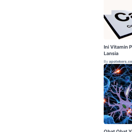
Ini Vitamin
Lansia
By
apotekers.c
Obat Obat Y