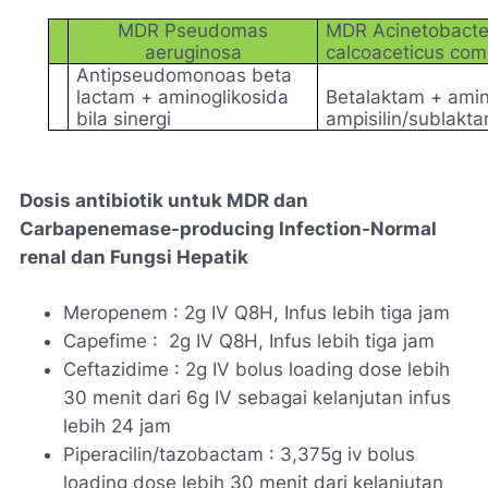
MDR
Pseudomas
MDR
Acinetobacte
aeruginosa
calcoaceticus com
Antipseudomonoas beta
lactam + aminoglikosida
Betalaktam + amin
bila sinergi
ampisilin/sublakt
Dosis antibiotik untuk MDR dan
Carbapenemase-producing Infection-Normal
renal dan Fungsi Hepatik
Meropenem : 2g IV Q8H, Infus lebih tiga jam
Capefime : 2g IV Q8H, Infus lebih tiga jam
Ceftazidime : 2g IV bolus loading dose lebih
30 menit dari 6g IV sebagai kelanjutan infus
lebih 24 jam
Piperacilin/tazobactam : 3,375g iv bolus
loading dose lebih 30 menit dari kelanjutan