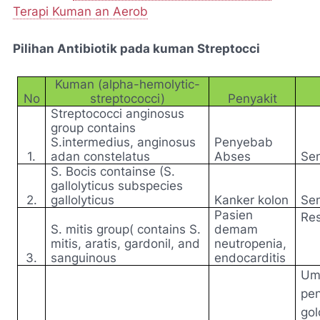
Terapi Kuman an Aerob
Pilihan Antibiotik pada kuman Streptocci
Kuman (alpha-hemolytic-
No
streptococci)
Penyakit
Streptococci anginosus
group contains
S.intermedius, anginosus
Penyebab
1.
adan constelatus
Abses
Sen
S. Bocis containse (S.
gallolyticus subspecies
2.
gallolyticus
Kanker kolon
Sen
Pasien
Res
S. mitis group( contains S.
demam
mitis, aratis, gardonil, and
neutropenia,
3.
sanguinous
endocarditis
Um
pen
gol