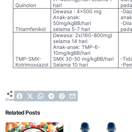
Quinolon
hari
pada
Dewasa : 4x500 mg
-Dap
Anak-anak:
anak
50mg/kgBB/hari
-Dil
Thiamfenikol
selama 5-7 hari
pada
Dewasa: 2x(160-800mg)
selama 14 hari
Anak-anak: TMP-6-
10mg/kgBB/hari
TMP-SMX-
SMX 30-50 mg/kgBB/hari
-Tid
Kotrimoxsazol
Selama 10 hari
-Pem
Related Posts