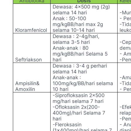
Antibiotika
Dosis
Kele
Dewasa: 4x500 mg (2g)
selama 14 hari
-Mu
Anak : 50-100
- Pe
mg/kgBB/hari max 2g
-Tid
Kloramfenicol
selama 10-14 hari
leuk
Dewasa : 2-4g/hari,
selama 3-5 hari
-Cep
Anak-anak : 80
dem
mg/kgBB/hari Selama 5
- Am
Seftriakson
hari
-Pem
Dewasa : 3-4 g perhari
selama 14 hari
Anak-anak :
-Ama
Ampisilin&
100mg/kg/BB/hari selama
-Tid
Amoxilin
10 hari
- Pe
-Siprofloksasin 2x500
mg/hari selama 7 hari
-Ofloksasin 2x(200-
-Efe
400mg)/hari Selama 7
rela
hari
-Pem
-Fleroksasin
- An
(1x400mg)/hari selama 7
dian