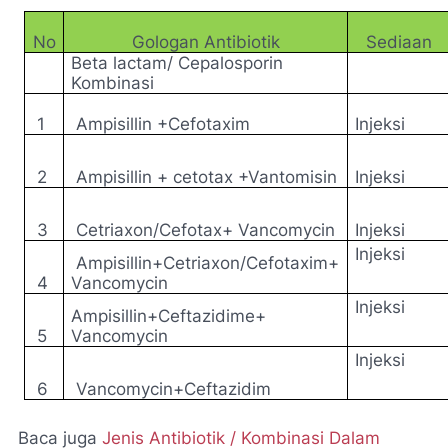
No
Gologan Antibiotik
Sediaan
Beta lactam/ Cepalosporin
Kombinasi
1
Ampisillin +Cefotaxim
Injeksi
2
Ampisillin + cetotax +Vantomisin
Injeksi
3
Cetriaxon/Cefotax+ Vancomycin
Injeksi
Injeksi
Ampisillin+Cetriaxon/Cefotaxim+
4
Vancomycin
Injeksi
Ampisillin+Ceftazidime+
5
Vancomycin
Injeksi
6
Vancomycin+Ceftazidim
Baca juga
Jenis Antibiotik / Kombinasi Dalam