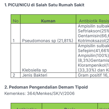
1. PICU/NICU di Salah Satu Rumah Sakit
No
Kuman
Antibiotik Resi
Ampisilin sulba
Seftriakson(25%
Gentamisin(66,6
1
Pseudomonas sp (21,81%)
Kotrimoksazol(
Ampisilin sulba
Sefepim(41,66
Ampisilin(100%
(8,3%)Gentamis
Klorampenikol(1
Klebsiella sp
(33,33%) dan K
2
Jenis Bakteri
Gram positif 1
2. Pedoman Pengendalian Demam Tipoid
Kemenkes: 364/Menkes/SK/V/2006