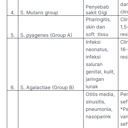
dan
Penyebab
cli
4.
S. Mutans group
sakit Gigi
Pharingitis,
Cli
skin dan
1,5
soft tissu
res
5.
S. pyagenes (Group A)
Infeksi
Cli
neonatus,
16-
infeksi
res
saluran
genital, kulit,
jaringan
lunak
6.
S. Agalactiae (Group B)
Otitis media,
Pen
sinusitis,
sef
pneumonia,
*P
nasoparink
van
sef